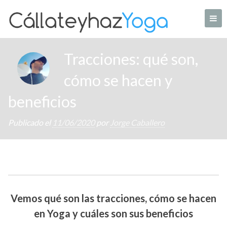
Skip
to
content
Tu web de Yoga en casa
Tracciones: qué son,
cómo se hacen y
beneficios
Publicado el
11/06/2020
por
Jorge Caballero
Vemos qué son las tracciones, cómo se hacen
en Yoga y cuáles son sus beneficios