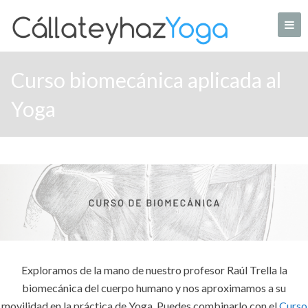
Skip
to
content
Tu web de Yoga en casa
Curso biomecánica aplicada al
Yoga
Exploramos de la mano de nuestro profesor Raúl Trella la
biomecánica del cuerpo humano y nos aproximamos a su
movilidad en la práctica de Yoga. Puedes combinarlo con el
Curso