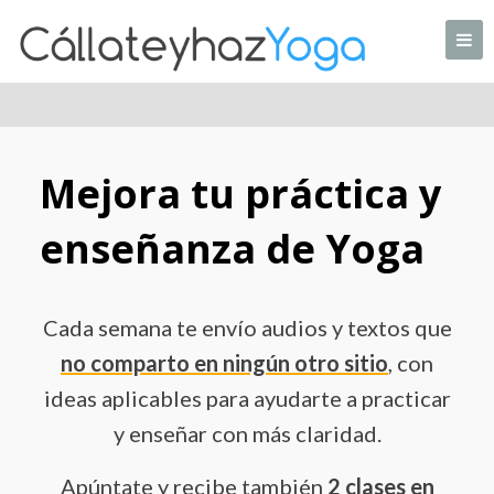
Skip
to
content
Tu web de Yoga en casa
Mejora tu práctica y
enseñanza de Yoga
Cada semana te envío audios y textos que
no comparto en ningún otro sitio
, con
ideas aplicables para ayudarte a practicar
y enseñar con más claridad.
Apúntate y recibe también
2 clases en