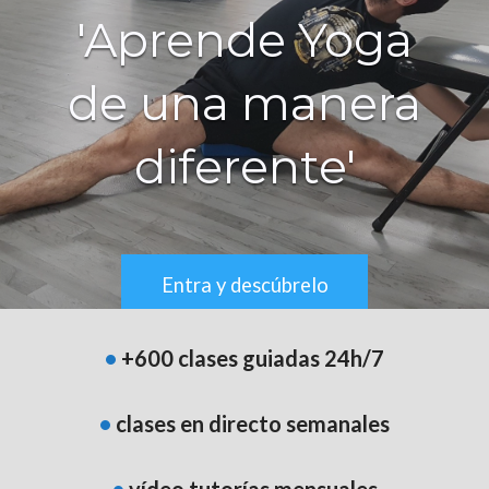
'Aprende Yoga
de una manera
diferente'
Entra y descúbrelo
•
+600 clases guiadas
24h/7
•
clases en directo semanales
•
vídeo tutorías mensuales