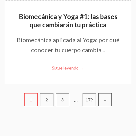
Biomecánica y Yoga #1: las bases
que cambiarán tu práctica
Biomecánica aplicada al Yoga: por qué
conocer tu cuerpo cambia...
→
Sigue leyendo
Navegación
…
1
2
3
179
→
de
entradas