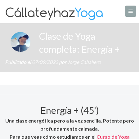
Skip
to
content
Tu web de Yoga en casa
Clase de Yoga
completa: Energía +
Publicado el
07/09/2022
por
Jorge Caballero
Energía + (45')
Una clase energética pero a la vez sencilla. Potente pero
profundamente calmada.
Para que veas cómo estudiamos en el
Curso de Yoga