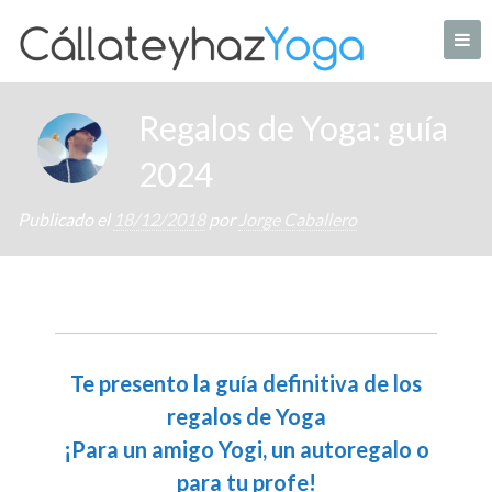
Skip
to
content
Tu web de Yoga en casa
Regalos de Yoga: guía
2024
Publicado el
18/12/2018
por
Jorge Caballero
Te presento la guía definitiva de los
regalos de Yoga
¡Para un amigo Yogi, un autoregalo o
para tu profe!