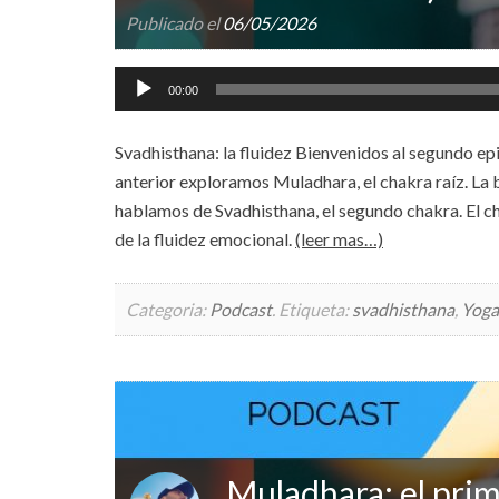
Publicado el
06/05/2026
Reproductor
00:00
de
audio
Svadhisthana: la fluidez Bienvenidos al segundo ep
anterior exploramos Muladhara, el chakra raíz. La b
hablamos de Svadhisthana, el segundo chakra. El chak
de la fluidez emocional.
(leer mas…)
Categoria:
Podcast
.
Etiqueta:
svadhisthana
,
Yoga
Muladhara: el prim