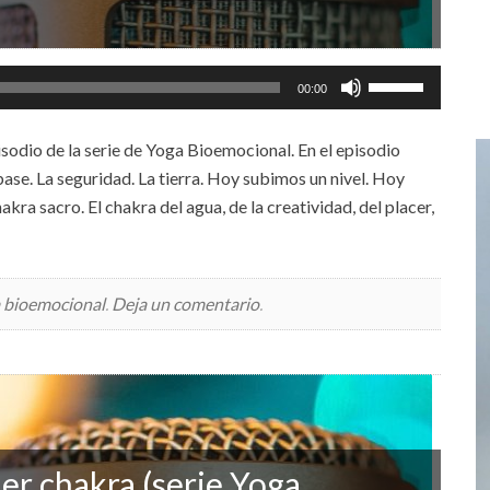
Utiliza
00:00
las
teclas
isodio de la serie de Yoga Bioemocional. En el episodio
de
ase. La seguridad. La tierra. Hoy subimos un nivel. Hoy
flecha
ra sacro. El chakra del agua, de la creatividad, del placer,
arriba/abajo
para
aumentar
 bioemocional
.
Deja un comentario
.
o
disminuir
el
volumen.
er chakra (serie Yoga