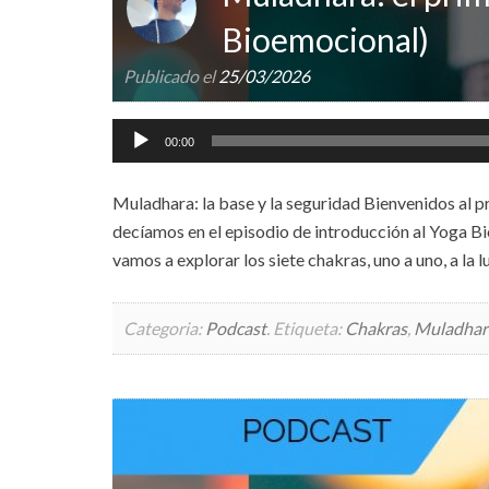
Bioemocional)
Publicado el
25/03/2026
Reproductor
00:00
de
audio
Muladhara: la base y la seguridad Bienvenidos al 
decíamos en el episodio de introducción al Yoga B
vamos a explorar los siete chakras, uno a uno, a la 
Categoria:
Podcast
.
Etiqueta:
Chakras
,
Muladhar