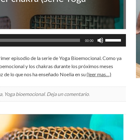
Utiliza
00:00
las
teclas
primer episodio de la serie de Yoga Bioemocional. Como ya
de
ioemocional y los chakras durante los próximos meses
flecha
luz de lo que nos ha enseñado Noelia en su
(leer mas…)
arriba/abajo
para
a
,
Yoga bioemocional
.
Deja un comentario
.
aumentar
o
disminuir
el
volumen.