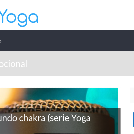
o
ocional
undo chakra (serie Yoga