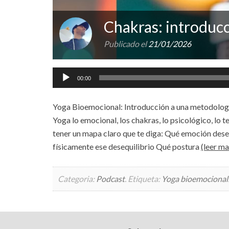
Chakras: introduc
Publicado el
21/01/2026
Reproductor
00:00
de
audio
Yoga Bioemocional: Introducción a una metodología
Yoga lo emocional, los chakras, lo psicológico, lo
tener un mapa claro que te diga: Qué emoción deseq
físicamente ese desequilibrio Qué postura
(leer m
Categoria:
Podcast
.
Etiqueta:
Yoga bioemocional