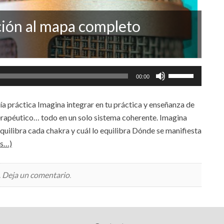
ción al mapa completo
Utiliza
00:00
las
teclas
 práctica Imagina integrar en tu práctica y enseñanza de
de
 terapéutico… todo en un solo sistema coherente. Imagina
flecha
uilibra cada chakra y cuál lo equilibra Dónde se manifiesta
arriba/abajo
as…)
para
aumentar
.
Deja un comentario
.
o
disminuir
el
volumen.