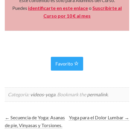
Este contenido es solo para Alumnos del Curso.
Puedes
identificarte en este enlace
o
Suscribirte al
Curso por 10 € al mes
Favorito
Categoria:
videos-yoga
. Bookmark the
permalink
.
Post
←
Secuencia de Yoga: Asanas
Yoga para el Dolor Lumbar
→
de pie, Vinyasas y Torsiones.
navigation