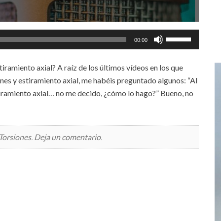
Utiliza
00:00
las
teclas
tiramiento axial? A raíz de los últimos vídeos en los que
de
es y estiramiento axial, me habéis preguntado algunos: “Al
flecha
stiramiento axial… no me decido, ¿cómo lo hago?” Bueno, no
arriba/abajo
para
aumentar
Torsiones
.
Deja un comentario
.
o
disminuir
el
volumen.