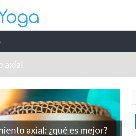
o
 axial
miento axial: ¿qué es mejor?