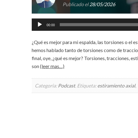
Publicado el
28/05/2026
Reproductor
00:00
de
audio
¿Qué es mejor para mi espalda, las torsiones o el es
hemos hablado tanto de torsiones como de traccion
final, oye, ¿qué es mejor? Torsiones, tracciones, e
son
(leer mas…)
Categoria:
Podcast
.
Etiqueta:
estiramiento axial
,