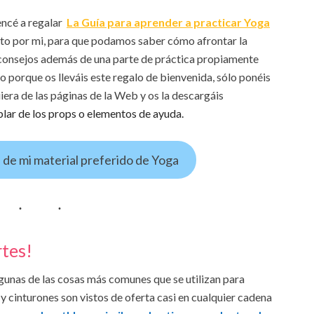
ncé a regalar
La Guía para aprender a practicar Yoga
to por mi, para que podamos saber cómo afrontar la
y consejos además de una parte de práctica propiamente
lo porque os lleváis este regalo de bienvenida, sólo ponéis
iera de las páginas de la Web y os la descargáis
ar de los props o elementos de ayuda.
 de mi material preferido de Yoga
rtes!
unas de las cosas más comunes que se utilizan para
s y cinturones son vistos de oferta casi en cualquier cadena