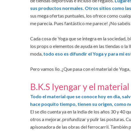
de tiendas deportivas e incluso de regalos.
Lugares
sus productos normales. Otros sitios como las
sus mega ofertas puntuales, los ofrece como cual
me parecía. Pues fantástico me parece! ¡No sabéis 
Cada cosa de Yoga que se integra en la sociedad, 
los props o elementos de ayuda en las tiendas o la 
moda,
todo eso es difundir el Yoga y para mi est
Pero vamos lio. ¿Que pasa con el material de Yoga, 
B.K.S Iyengar y el materia
Todo el material que se conoce hoy en dia, sal
hace poquito tiempo, tienen su origen, como no
El se dio cuenta ya en la india de los años 30 y 40 q
otros a mejorar, profundizar y pulir las posturas
apisonadora de las obras del ferrocarril. También 