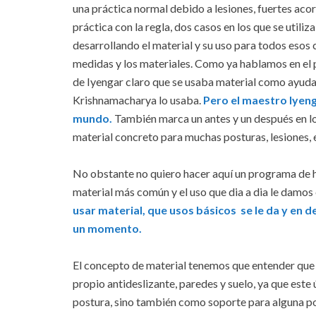
una práctica normal debido a lesiones, fuertes aco
práctica con la regla, dos casos en los que se utiliz
desarrollando el material y su uso para todos esos c
medidas y los materiales. Como ya hablamos en el
de Iyengar claro que se usaba material como ayuda 
Krishnamacharya lo usaba.
Pero el maestro Iyenga
mundo.
También marca un antes y un después en lo 
material concreto para muchas posturas, lesiones, 
No obstante no quiero hacer aquí un programa de his
material más común y el uso que dia a dia le damos 
usar material, que usos básicos se le da y en de
un momento.
El concepto de material tenemos que entender que s
propio antideslizante, paredes y suelo, ya que este
postura, sino también como soporte para alguna po