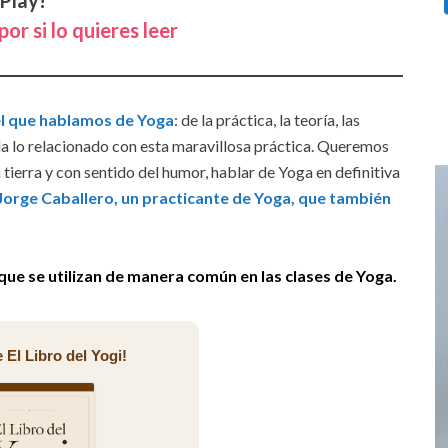
 Play!
arriba/abajo
or si lo quieres leer
para
aumentar
o
el que hablamos de Yoga
: de la práctica, la teoría, las
disminuir
toda lo relacionado con esta maravillosa práctica. Queremos
el
 tierra y con sentido del humor, hablar de Yoga en definitiva
volumen.
Jorge Caballero, un practicante de Yoga, que también
ue se utilizan de manera común en las clases de Yoga.
 El Libro del Yogi!