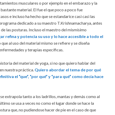
rtamientos musculares o por ejemplo en el embarazo y la
a bastante material. El fue el que poco a poco fue
asos e incluso ha hecho que se estandarice casi casi las
 programa dedicado a su maestro T.Krishnamacharya, antes
de las posturas. Incluso el maestro del mismísimo
r refina y potencia su uso y lo hace accesible a todo el
que al uso del material mismo se refiere y se diseña
enfermedades y terapias específicas.
toria del material de yoga, si no que quiero hablar del
en nuestra práctica.
Quiero abordar el tema de por qué
finitiva el “que”, “por qué” y “para qué” como decía hace
e extrapola tanto a los ladrillos, mantas y demás como al
 último se usa a veces no como el lugar donde se hace la
stura que, no pudiendose hacer de pie en el caso de que