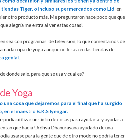
 como decathlon y similares los tienen ya dentro de
 tiendas Tiger, o incluso supermercados como Lidl
en
quier otro producto más. Me preguntaron hace poco que que
que alegría me entra al ver estas cosas!
bien sea con programas de televisión, lo que comentamos de
llamada ropa de yoga aunque no lo sea en las tiendas de
a genial.
de donde sale, para que se usa y cual es?
l de Yoga
vo una cosa que dejaremos para el final que ha surgido
, en el maestro B.K.S Iyengar.
ue podía utilizar un sinfín de cosas para ayudarse y ayudar a
. Cuentan que hacia Urdhva Dhanurasana ayudado de una
podía usarse para la gente que de otro modo no podría tener