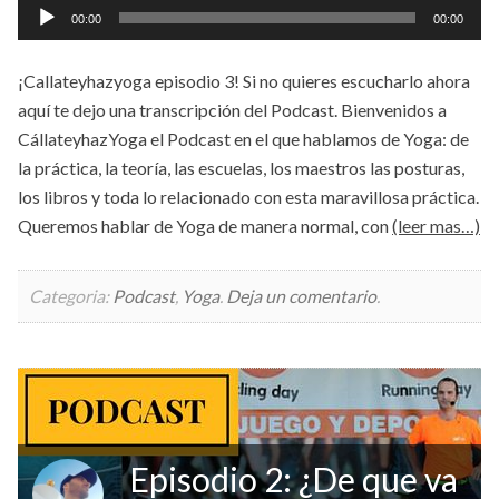
Reproductor
00:00
00:00
de
audio
¡Callateyhazyoga episodio 3! Si no quieres escucharlo ahora
aquí te dejo una transcripción del Podcast. Bienvenidos a
CállateyhazYoga el Podcast en el que hablamos de Yoga: de
la práctica, la teoría, las escuelas, los maestros las posturas,
los libros y toda lo relacionado con esta maravillosa práctica.
Queremos hablar de Yoga de manera normal, con
(leer mas…)
Categoria:
Podcast
,
Yoga
.
Deja un comentario
.
Episodio 2: ¿De que va