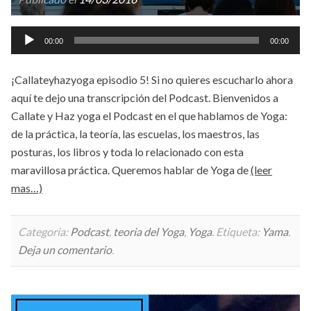
Reproductor
00:00
00:00
de
audio
¡Callateyhazyoga episodio 5! Si no quieres escucharlo ahora
aquí te dejo una transcripción del Podcast. Bienvenidos a
Callate y Haz yoga el Podcast en el que hablamos de Yoga:
de la práctica, la teoría, las escuelas, los maestros, las
posturas, los libros y toda lo relacionado con esta
maravillosa práctica. Queremos hablar de Yoga de
(leer
mas…)
Categoria:
Podcast
,
teoria del Yoga
,
Yoga
.
Etiqueta:
Yama
.
Deja un comentario
.