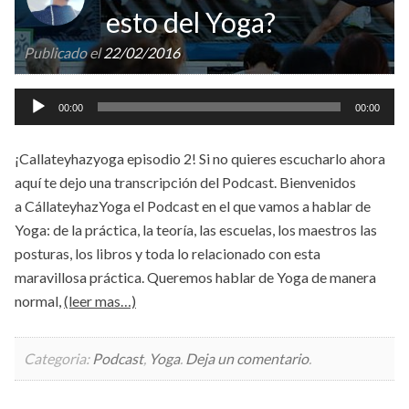
esto del Yoga?
Publicado el
22/02/2016
Reproductor
00:00
00:00
de
audio
¡Callateyhazyoga episodio 2! Si no quieres escucharlo ahora
aquí te dejo una transcripción del Podcast. Bienvenidos
a CállateyhazYoga el Podcast en el que vamos a hablar de
Yoga: de la práctica, la teoría, las escuelas, los maestros las
posturas, los libros y toda lo relacionado con esta
maravillosa práctica. Queremos hablar de Yoga de manera
normal,
(leer mas…)
Categoria:
Podcast
,
Yoga
.
Deja un comentario
.