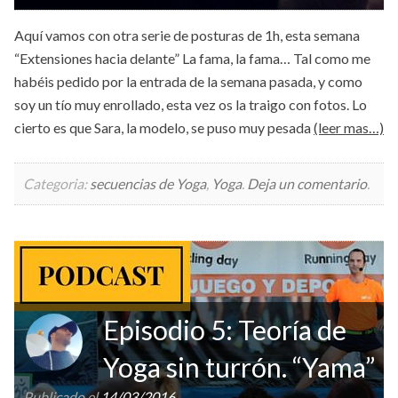
Aquí vamos con otra serie de posturas de 1h, esta semana
“Extensiones hacia delante” La fama, la fama… Tal como me
habéis pedido por la entrada de la semana pasada, y como
soy un tío muy enrollado, esta vez os la traigo con fotos. Lo
cierto es que Sara, la modelo, se puso muy pesada
(leer mas…)
Categoria:
secuencias de Yoga
,
Yoga
.
Deja un comentario
.
Episodio 5: Teoría de
Yoga sin turrón. “Yama”
Publicado el
14/03/2016