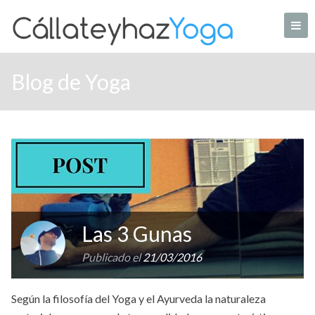
Skip
to
content
Tu web de Yoga en casa
Blog de Yoga
Las 3 Gunas
Publicado el
21/03/2016
Según la filosofía del Yoga y el Ayurveda la naturaleza