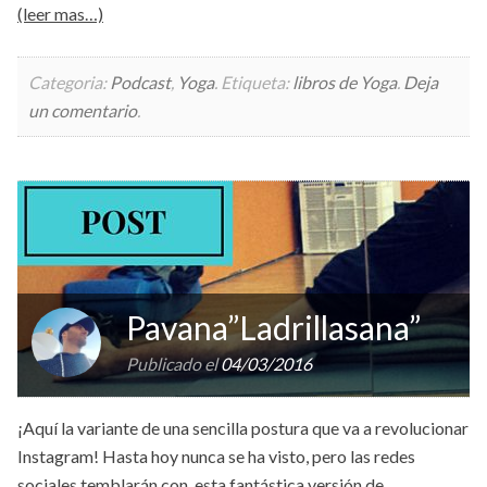
(leer mas…)
Categoria:
Podcast
,
Yoga
.
Etiqueta:
libros de Yoga
.
Deja
un comentario
.
Pavana”Ladrillasana”
Publicado el
04/03/2016
¡Aquí la variante de una sencilla postura que va a revolucionar
Instagram! Hasta hoy nunca se ha visto, pero las redes
sociales temblarán con esta fantástica versión de