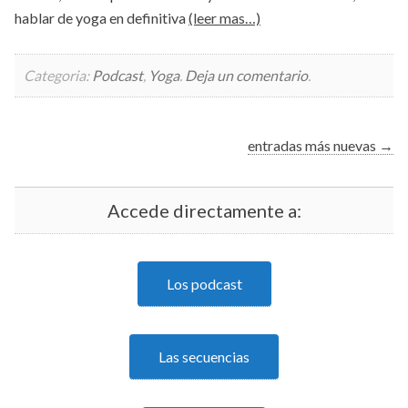
hablar de yoga en definitiva
(leer mas…)
Categoria:
Podcast
,
Yoga
.
Deja un comentario
.
Posts
entradas más nuevas
→
navigation
Accede directamente a:
Los podcast
Las secuencias